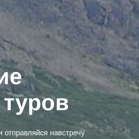
ие
 туров
 и отправляйся навстречу