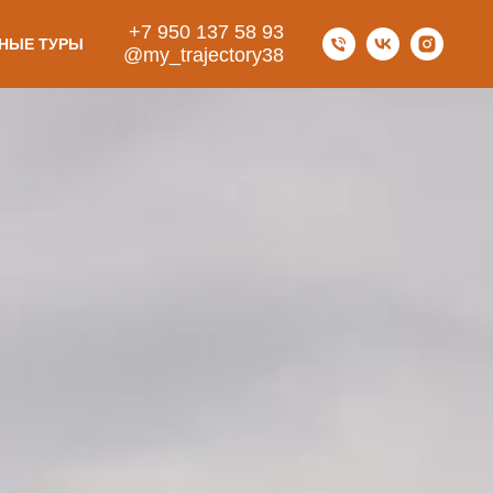
+7 950 137 58 93
НЫЕ ТУРЫ
@my_trajectory38