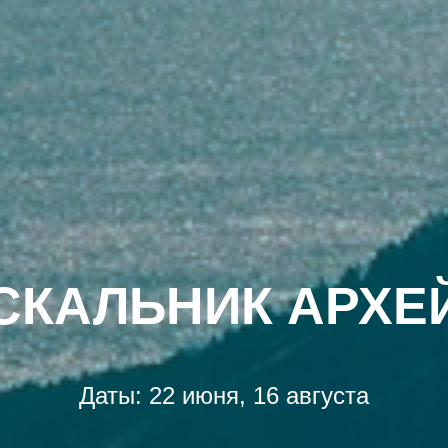
СКАЛЬНИК АРХЕ
Даты: 22 июня, 16 августа