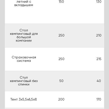
летний с
150
130
вкладышем
Стол
кемпинговый для
250
210
большой
компании
Страховочная
250
215
система
Стул
кемпинговый без
50
40
спинки
Тент 3х5,5х6,5х8
200
170