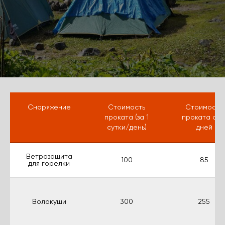
Снаряжение
Стоимость
Стоимость
проката (за 1
проката от 
сутки/день)
дней
Ветрозащита
100
85
для горелки
Волокуши
300
255