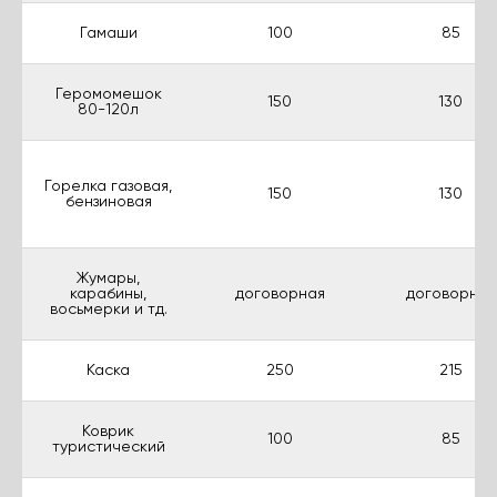
Гамаши
100
85
Геромомешок
150
130
80-120л
Горелка газовая,
150
130
бензиновая
Жумары,
карабины,
договорная
договорная
восьмерки и тд.
Каска
250
215
Коврик
100
85
туристический