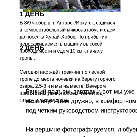
1 ДЕНЬ
В 8/9 ч сбор в г. Ангарск/Иркутск, садимся
в комфортабельный микроавтобус и едем
до поселка Хурай-Хобок. По прибытии
пересаживаемся в машину высокой
2 ДЕНЬ
проходимости и едем 10 км к началу
тропы.
Сегодня нас ждёт треккинг по лесной
тропе до места ночевки на берегу горного
озера, 2.5-3 ч и мы на месте! Вечером
Ранний подъем, завтрак и вот мы уже
приготовим ужин, попоем песни под
гитару и ляжем спать.
вершину. Идем дружно, в комфортном
под четким руководством инструкторо
На вершине фотографируемся, любуе